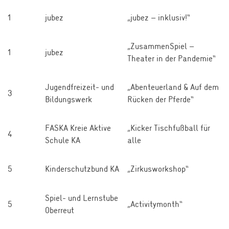
1
jubez
„jubez – inklusiv!“
„ZusammenSpiel –
1
jubez
Theater in der Pandemie“
Jugendfreizeit- und
„Abenteuerland & Auf dem
3
Bildungswerk
Rücken der Pferde“
FASKA Kreie Aktive
„Kicker Tischfußball für
4
Schule KA
alle
5
Kinderschutzbund KA
„Zirkusworkshop“
Spiel- und Lernstube
5
„Activitymonth“
Oberreut