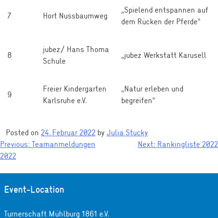
„Spielend entspannen auf
7
Hort Nussbaumweg
dem Rücken der Pferde“
jubez/ Hans Thoma
8
„jubez Werkstatt Karusell
Schule
Freier Kindergarten
„Natur erleben und
9
Karlsruhe e.V.
begreifen“
Posted on
24. Februar 2022
by
Julia Stucky
Previous:
Teamanmeldungen
Next:
Rankingliste 2022
Beitragsnavigation
2022
Event-Location
Turnerschaft Mühlburg 1861 e.V.